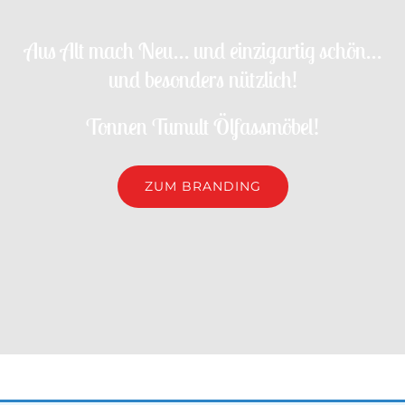
Aus Alt mach Neu… und einzigartig schön…
und besonders nützlich!
Tonnen Tumult Ölfassmöbel!
ZUM BRANDING