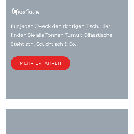
Ölfass Tische
Für jeden Zweck den richtigen Tisch. Hier
finden Sie alle Tonnen Tumult Ölfasstische.
Stehtisch, Couchtisch & Co.
MEHR ERFAHREN