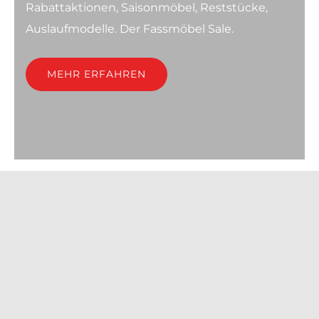
Rabattaktionen, Saisonmöbel, Reststücke,
Auslaufmodelle. Der Fassmöbel Sale.
MEHR ERFAHREN