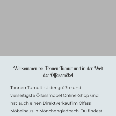
Willkommen bei Tonnen Tumult und in der Welt
der Ölfassmöbel
Tonnen Tumult ist der größte und
vielseitigste Ölfassmöbel Online-Shop und
hat auch einen Direktverkauf im Ölfass
Möbelhaus in Mönchengladbach. Du findest