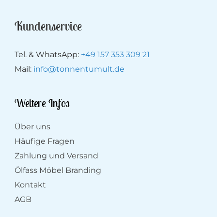
Kundenservice
Tel. & WhatsApp:
+49 157 353 309 21
Mail:
info@tonnentumult.de
Weitere Infos
Über uns
Häufige Fragen
Zahlung und Versand
Ölfass Möbel Branding
Kontakt
AGB