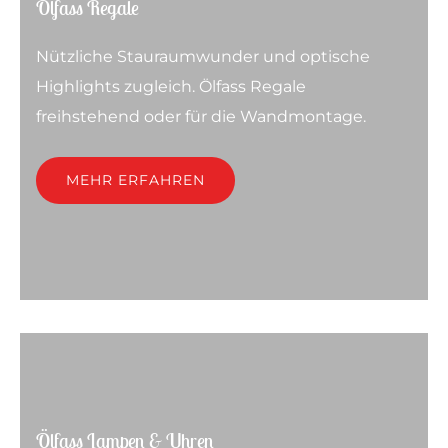
Ölfass Regale
Nützliche Stauraumwunder und optische
Highlights zugleich. Ölfass Regale
freihstehend oder für die Wandmontage.
MEHR ERFAHREN
Ölfass Lampen & Uhren