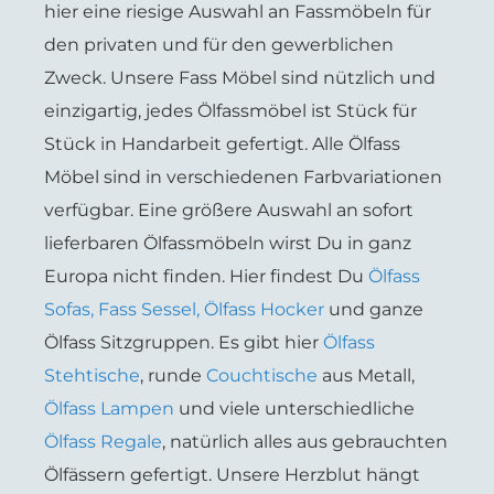
hier eine riesige Auswahl an Fassmöbeln für
den privaten und für den gewerblichen
Zweck. Unsere Fass Möbel sind nützlich und
einzigartig, jedes Ölfassmöbel ist Stück für
Stück in Handarbeit gefertigt. Alle Ölfass
Möbel sind in verschiedenen Farbvariationen
verfügbar. Eine größere Auswahl an sofort
lieferbaren Ölfassmöbeln wirst Du in ganz
Europa nicht finden. Hier findest Du
Ölfass
Sofas, Fass Sessel, Ölfass Hocker
und ganze
Ölfass Sitzgruppen. Es gibt hier
Ölfass
Stehtische
, runde
Couchtische
aus Metall,
Ölfass Lampen
und viele unterschiedliche
Ölfass Regale
, natürlich alles aus gebrauchten
Ölfässern gefertigt. Unsere Herzblut hängt