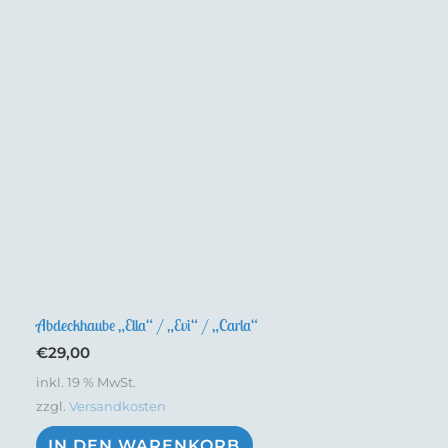
Abdeckhaube „Ella“ / „Evi“ / „Carla“
€
29,00
inkl. 19 % MwSt.
zzgl.
Versandkosten
IN DEN WARENKORB