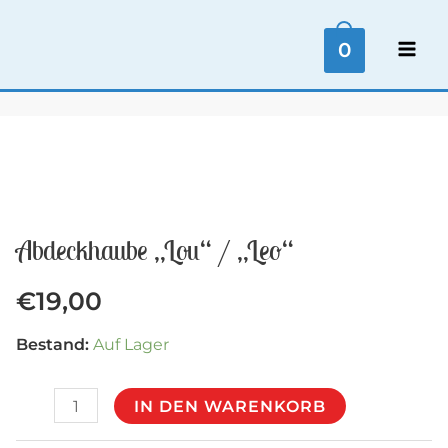
Zum
Inhalt
0
MAI
springen
ME
Abdeckhaube „Lou“ / „Leo“
€
19,00
Bestand:
Auf Lager
Abdeckhaube
IN DEN WARENKORB
"Lou"