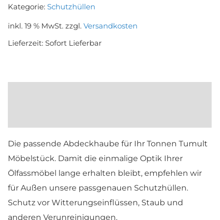
/
Kategorie:
Schutzhüllen
"Leo"
inkl. 19 % MwSt.
zzgl.
Versandkosten
Menge
Lieferzeit:
Sofort Lieferbar
Beschreibung
Maße und Farben
Die passende Abdeckhaube für Ihr Tonnen Tumult
Möbelstück. Damit die einmalige Optik Ihrer
Ölfassmöbel lange erhalten bleibt, empfehlen wir
für Außen unsere passgenauen Schutzhüllen.
Schutz vor Witterungseinflüssen, Staub und
anderen Verunreinigungen.