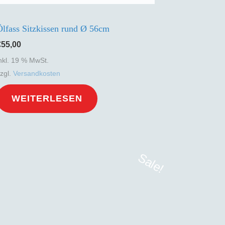
gewählt
Ölfass Sitzkissen rund Ø 56cm
werden
€
55,00
nkl. 19 % MwSt.
zzgl.
Versandkosten
WEITERLESEN
Sale!