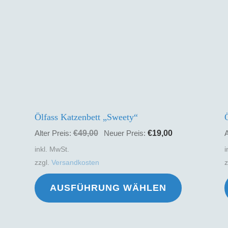
Ölfass Katzenbett „Sweety“
eller
Ursprünglicher
Aktueller
€
49,00
€
19,00
Alter Preis:
Neuer Preis:
A
s
Preis
Preis
inkl. MwSt.
i
war:
ist:
zzgl.
Versandkosten
00.
€49,00
€19,00.
Dieses
AUSFÜHRUNG WÄHLEN
Produkt
weist
mehrere