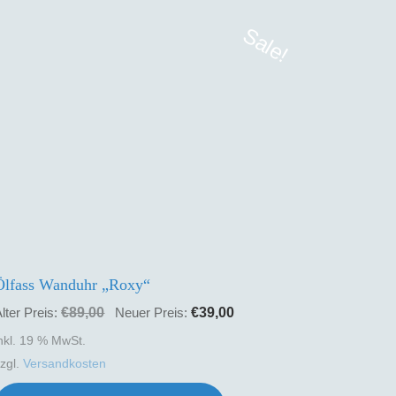
Sale!
e
Ölfass Wanduhr „Roxy“
Ursprünglicher
Aktueller
€
89,00
€
39,00
lter Preis:
Neuer Preis:
Preis
Preis
nkl. 19 % MwSt.
war:
ist:
zzgl.
Versandkosten
€89,00
€39,00.