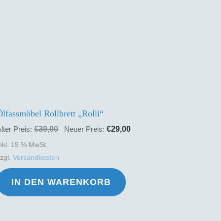
Ölfassmöbel Rollbrett „Rolli“
Ursprünglicher
Aktueller
€
39,00
€
29,00
lter Preis:
Neuer Preis:
Preis
Preis
nkl. 19 % MwSt.
war:
ist:
zzgl.
Versandkosten
€39,00
€29,00.
IN DEN WARENKORB