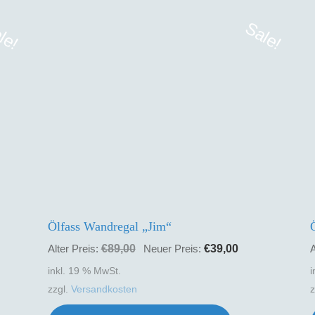
Varianten
le!
Sale!
auf.
Die
Optionen
können
auf
der
Produktseit
gewählt
Ölfass Wandregal „Jim“
werden
eller
Ursprünglicher
Aktueller
€
89,00
€
39,00
Alter Preis:
Neuer Preis:
A
s
Preis
Preis
inkl. 19 % MwSt.
i
war:
ist:
zzgl.
Versandkosten
00.
€89,00
€39,00.
eses