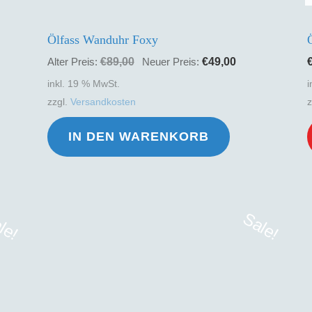
wählt
gewählt
Ölfass Wanduhr Foxy
erden
werden
eller
Ursprünglicher
Aktueller
€
89,00
€
49,00
Alter Preis:
Neuer Preis:
s
Preis
Preis
inkl. 19 % MwSt.
i
war:
ist:
zzgl.
Versandkosten
00.
€89,00
€49,00.
eses
IN DEN WARENKORB
odukt
ist
ehrere
rianten
le!
Sale!
f.
e
tionen
önnen