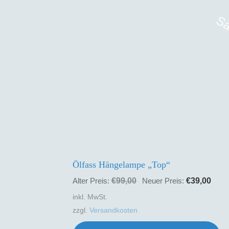
Sa
Ölfass Hängelampe „Top“
Ursprünglicher
Aktu
€
99,00
€
39,00
Alter Preis:
Neuer Preis:
Preis
Prei
inkl. MwSt.
war:
ist:
zzgl.
Versandkosten
€99,00
€39,
Di