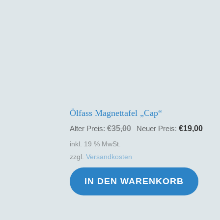
Ölfass Magnettafel „Cap“
Ursprünglicher
Aktu
€
35,00
€
19,00
Alter Preis:
Neuer Preis:
Preis
Prei
inkl. 19 % MwSt.
war:
ist:
zzgl.
Versandkosten
€35,00
€19,
IN DEN WARENKORB