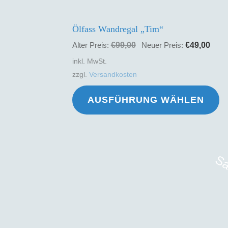
ge
Ölfass Wandregal „Tim“
w
Ursprünglicher
Aktu
€
99,00
€
49,00
Alter Preis:
Neuer Preis:
Preis
Prei
inkl. MwSt.
war:
ist:
zzgl.
Versandkosten
€99,00
€49,
Di
AUSFÜHRUNG WÄHLEN
Pr
we
m
Va
Sa
au
Di
Op
k