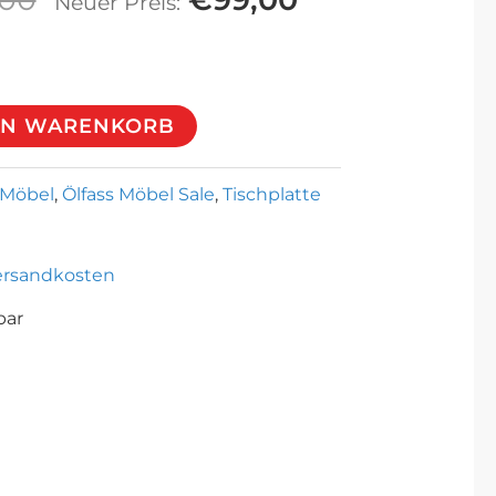
Neuer Preis:
Preis
Preis
war:
ist:
EN WARENKORB
€199,00
€99,00.
s Möbel
,
Ölfass Möbel Sale
,
Tischplatte
ersandkosten
bar