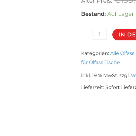
Alter Preis:
Bestand:
Auf Lager
Glastischplatte
IN D
110
x
Kategorien:
Alle Ölfas
für Ölfass Tische
70cm
Menge
inkl. 19 % MwSt.
zzgl.
V
Lieferzeit:
Sofort Liefer