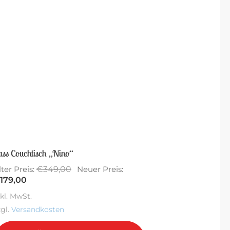
Sale!
ass Couchtisch „Nino“
Ursprünglicher
€
349,00
lter Preis:
Neuer Preis:
Aktueller
Preis
179,00
Preis
war:
nkl. MwSt.
ist:
€349,00
zgl.
Versandkosten
€179,00.
Dieses