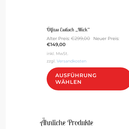
Ölfass Esstisch „Mick“
Ursprünglicher
€
299,00
Alter Preis:
Neuer Preis:
Aktueller
Preis
€
149,00
Preis
war:
inkl. MwSt.
ist:
€299,00
zzgl.
Versandkosten
€149,00.
AUSFÜHRUNG
WÄHLEN
Ähnliche Produkte