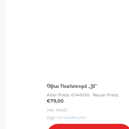
Sa
Ölfass Flaschenregal „Jil“
Ursprünglicher
€
149,00
Alter Preis:
Neuer Preis:
Aktueller
Preis
€
79,00
Preis
war:
inkl. MwSt.
ist:
€149,00
zzgl.
Versandkosten
€79,00.