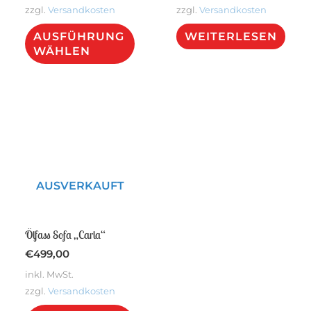
zzgl.
Versandkosten
zzgl.
Versandkosten
Dieses
AUSFÜHRUNG
WEITERLESEN
Produkt
WÄHLEN
weist
mehrere
Varianten
auf.
Die
Optionen
AUSVERKAUFT
können
auf
Ölfass Sofa „Carla“
der
€
499,00
Produktseite
inkl. MwSt.
gewählt
zzgl.
Versandkosten
werden
Dieses