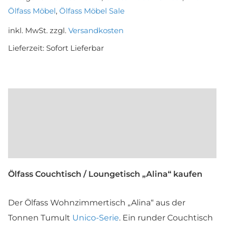
Ölfass Möbel
,
Ölfass Möbel Sale
Menge
inkl. MwSt.
zzgl.
Versandkosten
Lieferzeit:
Sofort Lieferbar
Beschreibung
Maße und Farben
Produktsicherheit
Ölfass Couchtisch / Loungetisch „Alina“ kaufen
Der Ölfass Wohnzimmertisch „Alina“ aus der
Tonnen Tumult
Unico-Serie
. Ein runder Couchtisch