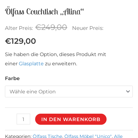
Ölfass Couchtisch „Alina“
Ursprünglicher
€
249,00
Alter Preis:
Neuer Preis:
Aktueller
Preis
€
129,00
Preis
war:
Sie haben die Option, dieses Produkt mit
einer
Glasplatte
zu erweitern.
ist:
€249,00
Farbe
€129,00.
Ölfass
IN DEN WARENKORB
Couchtisch
„Alina“
Kategorien:
Ölfass Tische
,
Ölfass Möbel "Unico"
,
Alle