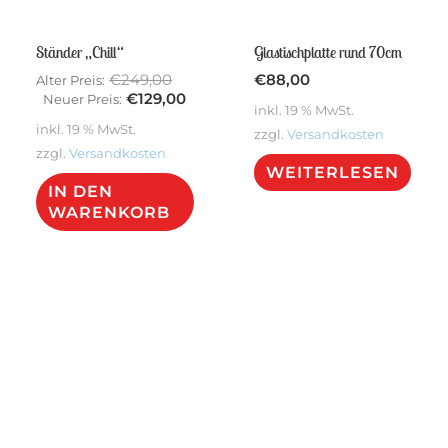
Produktseite
gewählt
Ständer „Chill“
Glastischplatte rund 70cm
werden
Ursprünglicher
€
249,00
€
88,00
Alter Preis:
Preis
Aktueller
€
129,00
Neuer Preis:
inkl. 19 % MwSt.
war:
Preis
inkl. 19 % MwSt.
zzgl.
Versandkosten
€249,00
ist:
zzgl.
Versandkosten
€129,00.
WEITERLESEN
IN DEN
WARENKORB
Sale!