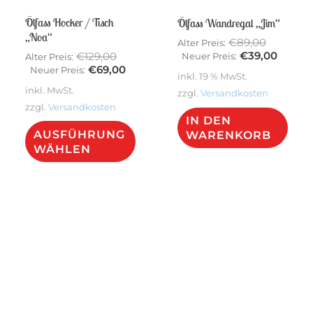
Ölfass Hocker / Tisch
Ölfass Wandregal „Jim“
„Noa“
Ursprüng
€
89,00
Alter Preis:
Preis
Aktuel
Ursprünglicher
€
39,00
€
129,00
Neuer Preis:
Alter Preis:
war:
Preis
Preis
Aktueller
€
69,00
Neuer Preis:
inkl. 19 % MwSt.
€89,00
ist:
war:
Preis
inkl. MwSt.
zzgl.
Versandkosten
€39,00
€129,00
ist:
zzgl.
Versandkosten
€69,00.
IN DEN
Dieses
AUSFÜHRUNG
WARENKORB
Produkt
WÄHLEN
weist
mehrere
Varianten
auf.
Die
Optionen
können