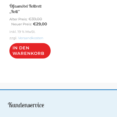
Ölfassmöbel Rollbrett
„Rolli“
Ursprünglicher
€
39,00
Alter Preis:
Preis
Aktueller
€
29,00
Neuer Preis:
war:
Preis
inkl. 19 % MwSt.
€39,00
ist:
zzgl.
Versandkosten
€29,00.
IN DEN
WARENKORB
Kundenservice