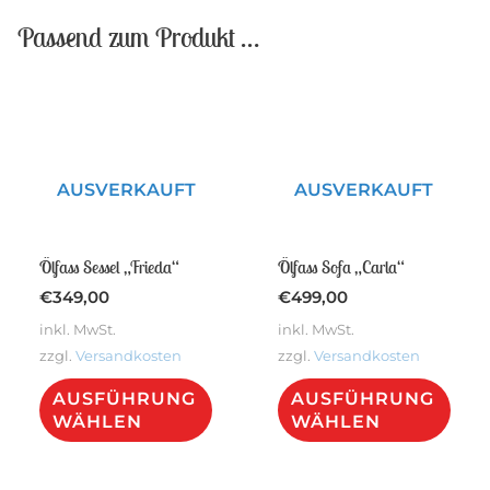
Passend zum Produkt …
AUSVERKAUFT
AUSVERKAUFT
Ölfass Sessel „Frieda“
Ölfass Sofa „Carla“
€
349,00
€
499,00
inkl. MwSt.
inkl. MwSt.
zzgl.
Versandkosten
zzgl.
Versandkosten
Dieses
Dies
AUSFÜHRUNG
AUSFÜHRUNG
Produkt
Pro
WÄHLEN
WÄHLEN
weist
weis
mehrere
meh