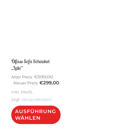
Varianten
Vari
Sale!
auf.
auf.
Die
Die
Optionen
Opt
können
kön
auf
auf
Ölfass Sofa Schaukel
der
der
„Lulu“
Produktseite
Prod
Ursprünglicher
€
599,00
Alter Preis:
gewählt
gew
Preis
Aktueller
€
299,00
Neuer Preis:
war:
Preis
werden
wer
inkl. MwSt.
€599,00
ist:
zzgl.
Versandkosten
€299,00.
Dieses
AUSFÜHRUNG
Produkt
WÄHLEN
weist
mehrere