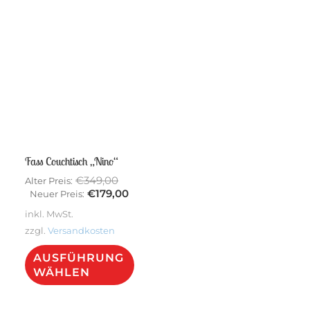
mehrere
Varianten
Sale!
auf.
Die
Optionen
können
auf
Fass Couchtisch „Nino“
der
Ursprünglicher
€
349,00
Alter Preis:
Produktseite
Preis
Aktueller
€
179,00
Neuer Preis:
gewählt
war:
Preis
inkl. MwSt.
€349,00
ist:
werden
zzgl.
Versandkosten
€179,00.
Dieses
AUSFÜHRUNG
Produkt
WÄHLEN
weist