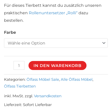
Preis
Pr
Für dieses Tierbett kannst du zusätzlich unseren
praktischen
Rollenuntersetzer „Rolli“
dazu
war:
ist
bestellen.
€89,00
€3
Farbe
Fass
IN DEN WARENKORB
Tierbett
"Big
Kategorien:
Ölfass Möbel Sale
,
Alle Ölfass Möbel
,
Ölfass Tierbetten
Sweety"
Menge
inkl. MwSt.
zzgl.
Versandkosten
Lieferzeit:
Sofort Lieferbar