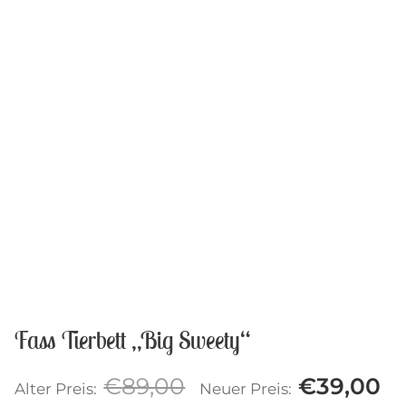
Fass Tierbett „Big Sweety“
Ursprünglicher
Ak
€
89,00
€
39,00
Alter Preis:
Neuer Preis: