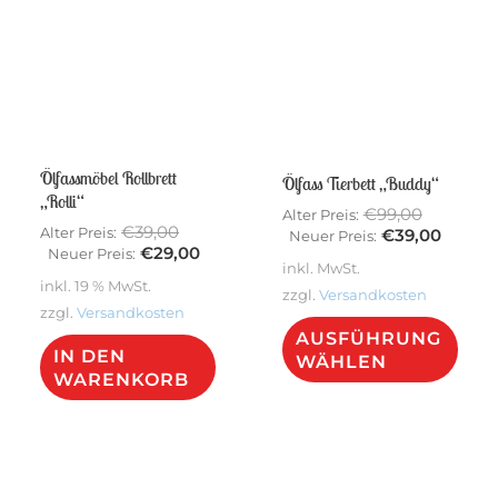
Sale!
Sale!
Ölfassmöbel Rollbrett
Ölfass Tierbett „Buddy“
„Rolli“
Ursprüng
€
99,00
Alter Preis:
Ursprünglicher
€
39,00
Alter Preis:
Preis
Aktuel
€
39,00
Neuer Preis:
Preis
Aktueller
€
29,00
Neuer Preis:
war:
Preis
inkl. MwSt.
war:
Preis
€99,00
ist:
inkl. 19 % MwSt.
€39,00
ist:
zzgl.
Versandkosten
€39,00
zzgl.
Versandkosten
€29,00.
Dies
AUSFÜHRUNG
IN DEN
Pro
WÄHLEN
WARENKORB
weis
meh
Vari
auf.