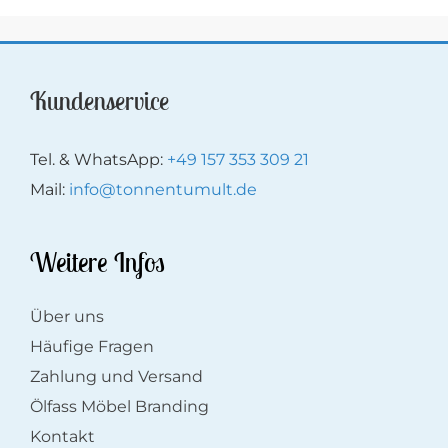
auf.
Die
Optionen
Kundenservice
können
auf
Tel. & WhatsApp:
+49 157 353 309 21
der
Mail:
info@tonnentumult.de
Produktseite
gewählt
Weitere Infos
werden
Über uns
Häufige Fragen
Zahlung und Versand
Ölfass Möbel Branding
Kontakt