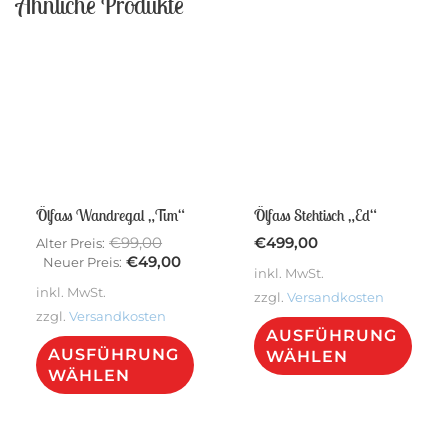
Ähnliche Produkte
auf.
Die
Sale!
Optionen
können
auf
der
Produktseite
gewählt
Ölfass Wandregal „Tim“
Ölfass Stehtisch „Ed“
werden
Ursprünglicher
€
99,00
€
499,00
Alter Preis:
Preis
Aktueller
€
49,00
Neuer Preis:
inkl. MwSt.
war:
Preis
inkl. MwSt.
zzgl.
Versandkosten
€99,00
ist:
zzgl.
Versandkosten
€49,00.
Dies
AUSFÜHRUNG
Dieses
Pro
AUSFÜHRUNG
WÄHLEN
Produkt
WÄHLEN
weis
weist
meh
mehrere
Vari