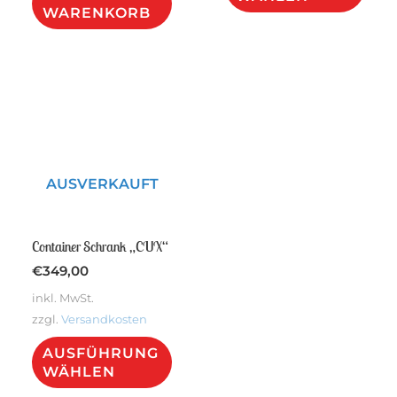
WARENKORB
weis
meh
Vari
auf.
Die
Opt
kön
AUSVERKAUFT
auf
der
Container Schrank „CUX“
Prod
€
349,00
gew
inkl. MwSt.
wer
zzgl.
Versandkosten
Dieses
AUSFÜHRUNG
Produkt
WÄHLEN
weist