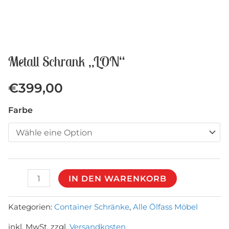
Metall Schrank „LON“
€
399,00
Farbe
Metall
IN DEN WARENKORB
Schrank
„LON“
Kategorien:
Container Schränke
,
Alle Ölfass Möbel
Menge
inkl. MwSt.
zzgl.
Versandkosten