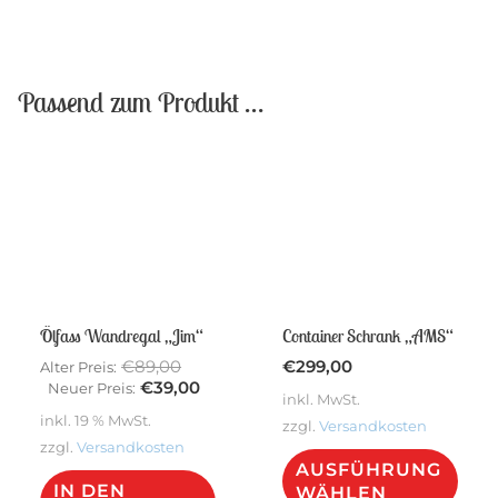
Passend zum Produkt …
Sale!
Ölfass Wandregal „Jim“
Container Schrank „AMS“
Ursprünglicher
€
89,00
€
299,00
Alter Preis:
Preis
Aktueller
€
39,00
Neuer Preis:
inkl. MwSt.
war:
Preis
inkl. 19 % MwSt.
zzgl.
Versandkosten
€89,00
ist:
zzgl.
Versandkosten
€39,00.
Dies
AUSFÜHRUNG
Pro
IN DEN
WÄHLEN