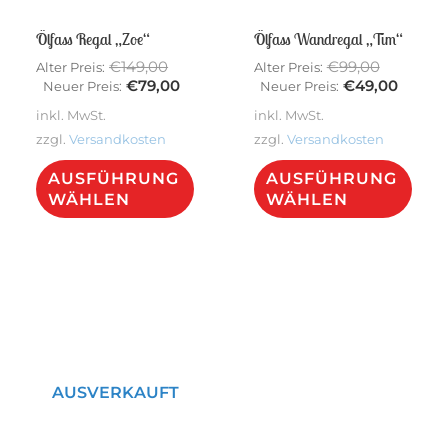
Ölfass Regal „Zoe“
Ölfass Wandregal „Tim“
Ursprünglicher
Ursprüng
€
149,00
€
99,00
Alter Preis:
Alter Preis:
Preis
Aktueller
Preis
Aktuel
€
79,00
€
49,00
Neuer Preis:
Neuer Preis:
war:
Preis
war:
Preis
inkl. MwSt.
inkl. MwSt.
€149,00
ist:
€99,00
ist:
zzgl.
Versandkosten
zzgl.
Versandkosten
€79,00.
€49,00
Dieses
Dies
AUSFÜHRUNG
AUSFÜHRUNG
Produkt
Pro
WÄHLEN
WÄHLEN
weist
weis
mehrere
meh
Varianten
Vari
auf.
auf.
Die
Die
Optionen
Opt
AUSVERKAUFT
können
kön
auf
auf