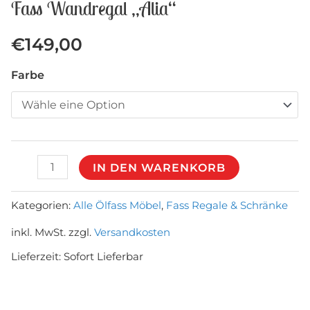
Fass Wandregal „Alia“
€
149,00
Farbe
Fass
IN DEN WARENKORB
Wandregal
"Alia"
Kategorien:
Alle Ölfass Möbel
,
Fass Regale & Schränke
Menge
inkl. MwSt.
zzgl.
Versandkosten
Lieferzeit:
Sofort Lieferbar